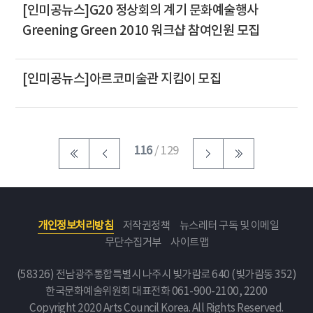
[인미공뉴스]G20 정상회의 계기 문화예술행사
Greening Green 2010 워크샵 참여인원 모집
[인미공뉴스]아르코미술관 지킴이 모집
116
/ 129
개인정보처리방침
저작권정책
뉴스레터 구독 및 이메일
무단수집거부
사이트맵
(58326) 전남광주통합특별시 나주시 빛가람로 640 (빛가람동 352)
한국문화예술위원회
대표전화 061-900-2100, 2200
Copyright 2020 Arts Council Korea. All Rights Reserved.