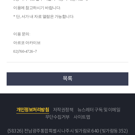
이용에 참고하시기 바랍니다.
* 단, 서가 내 자료 열람은 가능합니다.
이용 문의:
아르코 아카이브
02)760-4726~7
목록
개인정보처리방침
저작권정책
뉴스레터 구독 및 이메일
무단수집거부
사이트맵
(58326) 전남광주통합특별시 나주시 빛가람로 640 (빛가람동 352)