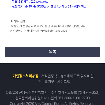
- 부모님 연락처 : 010-xxxx-xxxx
- 신청 일시 : 총 4회 중 (5월 5일 or 21일 / 14시 or 17시) 참여 희망.
▶
행사 진행
ㅇ
황인기 선생님과 아르코미술관 에듀케이터 2명이 진행합니다.
(단, 황인기 선생님은 5월 21일에 함께 하십니다)
목록
개인정보처리방침
저작권정책
뉴스레터 구독 및 이메일
무단수집거부
사이트맵
(58326) 전남광주통합특별시 나주시 빛가람로 640 (빛가람동 352)
한국문화예술위원회
대표전화 061-900-2100, 2200
Copyright 2020 Arts Council Korea. All Rights Reserved.