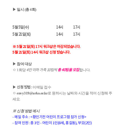
▶ 일시 (총 4회)
5월 5일(수)
14시
17시
5월 21일(토)
14시
17시
※ 5월 21일(토) 17시 워크샵은 마감되었습니다.
5월 21일(토) 14시 워크샵 신청 받습니다.
▶ 참여 대상
ㅇ
1회당
합니다.
4인 이하 가족 10팀씩
총 40팀을 모집
이메일 접수
▶ 신청 방법 :
ㅇ
envy319@arko.or.kr
로 원하시는 날짜와 시간을 적어 신청해 주
세요.
※ 신청 방법 예시
- 메일 주소 : <황인기전 어린이 프로그램 참가 신청>
- 참여 인원 : 총 3인 - 어린이 1인(8세, 홍길동), 부모(2인)