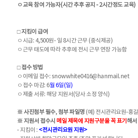
ㅇ교육 참여 가능자(시간 추후 공지 - 2시간정도 교육)
□ 지킴이 급여
ㅇ시급: 4,500원- 일 8시간 근무 (중식제공)
ㅇ근무 태도에 따라 추후에 전시 근무 연장 가능함
□ 접수 방법
ㅇ이메일 접수: snowwhite0416@hanmail.net
ㅇ접수 마감: 6
월 6일(일)
ㅇ제출 서류: 해당 지원서(당사 소정 양식)
※ 사진첨부 필수
,
첨부 파일명
(예) 전시관리요원-홍
※ 지원서 접수시
메일 제목에
지원구분을 꼭 표기
해서
- 지킴이 :
<전시관리요원 지원>