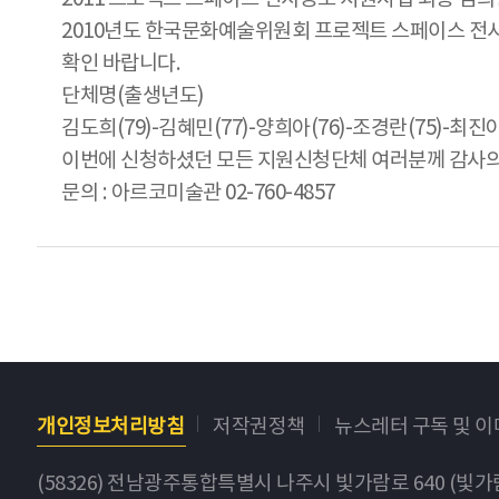
2010년도 한국문화예술위원회 프로젝트 스페이스 전
확인 바랍니다.
단체명(출생년도)
김도희(79)-김혜민(77)-양희아(76)-조경란(75)-최진아
이번에 신청하셨던 모든 지원신청단체 여러분께 감사의
문의 : 아르코미술관 02-760-4857
개인정보처리방침
저작권정책
뉴스레터 구독 및 
(58326) 전남광주통합특별시 나주시 빛가람로 640 (빛