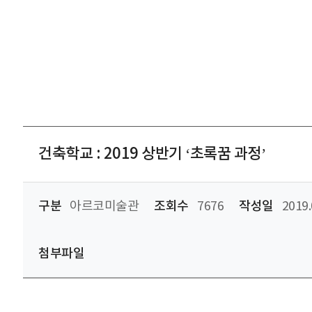
건축학교 : 2019 상반기 ‘초록꿈 과정’
구분
아르코미술관
조회수
7676
작성일
2019.
첨부파일