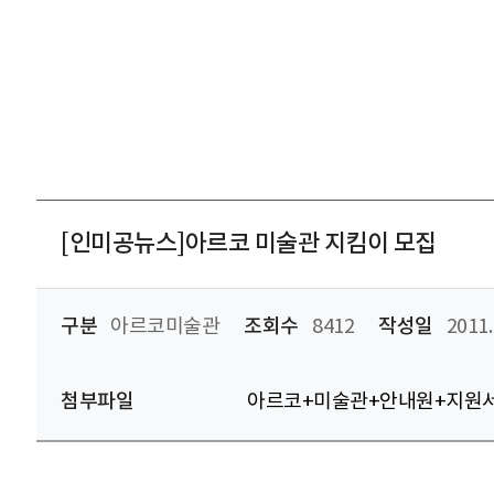
[인미공뉴스]아르코 미술관 지킴이 모집
구분
아르코미술관
조회수
8412
작성일
2011.
첨부파일
아르코+미술관+안내원+지원서