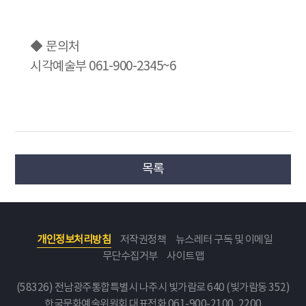
◆
문의처
시각예술부 061-900-2345~6
목록
개인정보처리방침
저작권정책
뉴스레터 구독 및 이메일
무단수집거부
사이트맵
(58326) 전남광주통합특별시 나주시 빛가람로 640 (빛가람동 352)
한국문화예술위원회
대표전화 061-900-2100, 2200