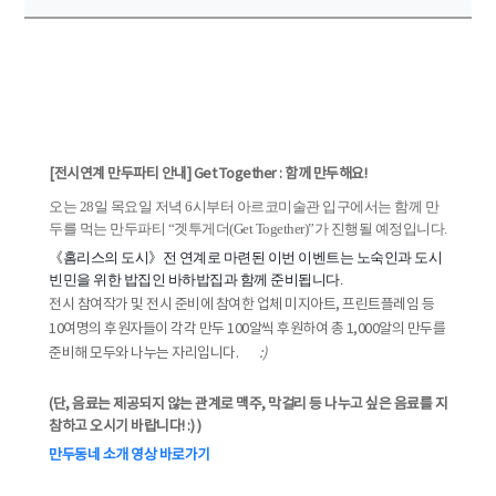
[전시연계 만두파티 안내] Get Together : 함께 만두해요!
오는 28일 목요일 저녁 6시부터 아르코미술관 입구에서는 함께 만
두를 먹는 만두파티 “겟투게더(Get Together)”가 진행될 예정입니다.
《홈리스의 도시》전 연계로 마련된 이번 이벤트는 노숙인과 도시
빈민을 위한 밥집인 바하밥집과 함께 준비됩니다.
전시 참여작가 및 전시 준비에 참여한 업체 미지아트, 프린트플레임 등
10여명의 후원자들이 각각 만두 100알씩 후원하여 총 1,000알의 만두를
준비해 모두와 나누는 자리입니다.
:)
(단, 음료는 제공되지 않는 관계로 맥주, 막걸리 등 나누고 싶은 음료를 지
참하고 오시기 바랍니다! :) )
만두동네 소개 영상 바로가기