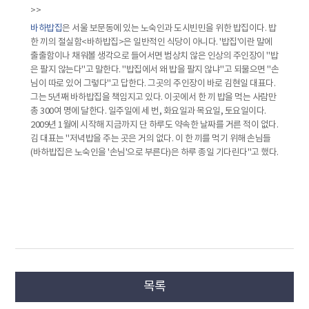
>>
바하밥집
은 서울 보문동에 있는 노숙인과 도시빈민을 위한 밥집이다. 밥
한 끼의 절실함<바하밥집>은 일반적인 식당이 아니다. '밥집'이란 말에
출출함이나 채워볼 생각으로 들어서면 범상치 않은 인상의 주인장이 "밥
은 팔지 않는다"고 말한다. "밥집에서 왜 밥을 팔지 않냐"고 되물으면 "손
님이 따로 있어 그렇다"고 답한다. 그곳의 주인장이 바로 김현일 대표다.
그는 5년째 바하밥집을 책임지고 있다. 이곳에서 한 끼 밥을 먹는 사람만
총 300여 명에 달한다. 일주일에 세 번, 화요일과 목요일, 토요일이다.
2009년 1월에 시작해 지금까지 단 하루도 약속한 날짜를 거른 적이 없다.
김 대표는 "저녁밥을 주는 곳은 거의 없다. 이 한 끼를 먹기 위해 손님들
(바하밥집은 노숙인을 '손님'으로 부른다)은 하루 종일 기다린다"고 했다.
목록