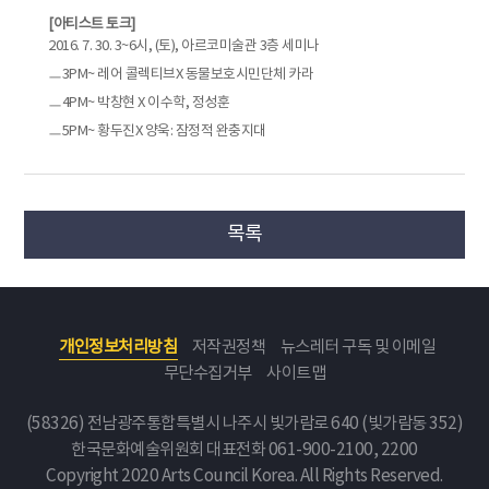
[아티스트 토크]
2016. 7. 30. 3~6시, (토), 아르코미술관 3층 세미나
ㅡ3PM~ 레어 콜렉티브X 동물보호시민단체 카라
ㅡ4PM~ 박창현 X 이수학, 정성훈
ㅡ5PM~ 황두진X 양욱: 잠정적 완충지대
목록
개인정보처리방침
저작권정책
뉴스레터 구독 및 이메일
무단수집거부
사이트맵
(58326) 전남광주통합특별시 나주시 빛가람로 640 (빛가람동 352)
한국문화예술위원회
대표전화 061-900-2100, 2200
Copyright 2020 Arts Council Korea. All Rights Reserved.