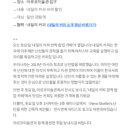
ㅡ장소 : 아르코미술관 입구
ㅡ내용 : 내일의 커피 파격 할인
ㅡ대상 : 일반 관람객
ㅡ협력 : 내일의 커피 (
내일의 커피 소개 영상 바로가기
)
>>
오는 토요일 '내일의 커피 반짝 팝업 카페'가 열립니다! 내일의 커피는 한
국에 이주해온 난민들의 정착을 돕기 위해 바리스타 교육을 실행하고 일
자리를 제공하고있 커피집 입니다.
우리나라는 2013년 아시아 최초로 난민법을 제정했습니다. 하지만 여전
히 난민에 대한 의식이 부족하고 지원 정책이 미미하여 이들이 한국사회
에 정착하기엔 어려운 실정입니다. 난민이 자활할 수 있는 환경을 마련해
주는 것이 진심으로 난민들을 포용하는 방법이지 않을까요?
이번 주 토요일, 아르코미술관에서 전시도 보시고, '내일의 커피 깜짝 팝
업 카페'에서 맛있는 커피도 저렴한 가격에 즐기세요!
더불어, 토요일 오후 3시부터는 3층 세미나실에서 《New Shelters:난
민을 위한 건축적 제안들》 전시연계 아티스트 토크도 마련되어있습니
다.
아르코미술관과 함께 풍성한 주말 보내시길 바랍니다.