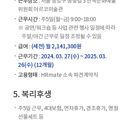
근무장소
: 서울 종로구 동숭길 3 한국문화예술
위원회 아르코미술관
근무시간
: 주5일(월~금) 9:00~18:00
​※ 공연/워크숍 등 사업 관련 행사 일정에 따라
주말/야간 근무로 일정 조정될 수 있음
급여
(세전) 월 2,141,300원
:
근무기간
2024. 03. 27(수) ~ 2025. 03.
:
26(수) (12개월)
고용형태
: HRmate 소속 파견계약직
5. 복리후생
주5일 근무, 4대보험, 연차휴가, 경조휴가, 명절
선물세트 등