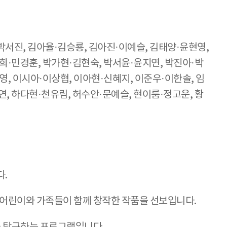
박서진, 김아율·김승룡, 김아진·이예슬, 김태양·윤현영,
희·민경훈, 박가현·김현숙, 박서윤·윤지연, 박진아·박
영, 이시아·이상협, 이아현·신혜지, 이준우·이한솔, 임
, 하다현·천유림, 허수안·문예슬, 현이룸·정고운, 황
다.
한 어린이와 가족들이 함께 창작한 작품을 선보입니다.