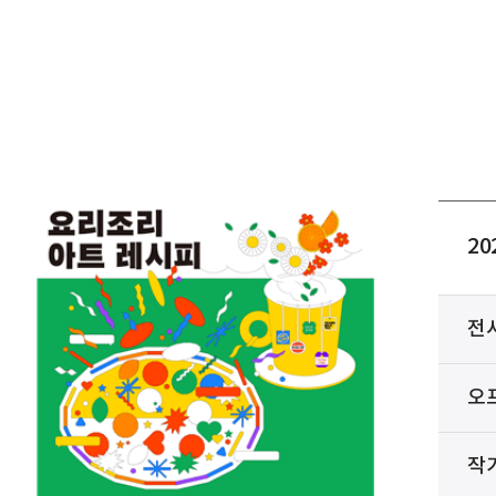
2
전
오
작