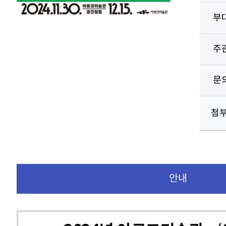
부
주
문
첨
안내