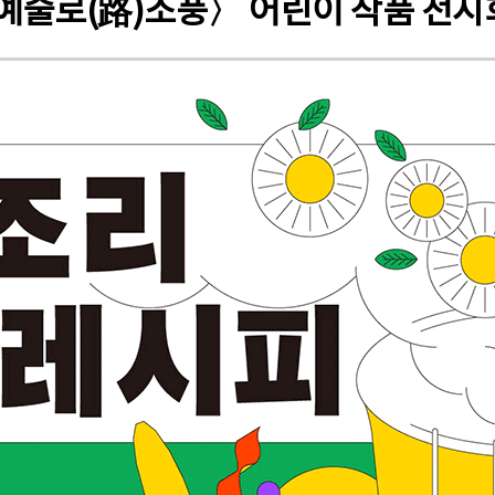
〈예술로(路)소풍〉 어린이 작품 전