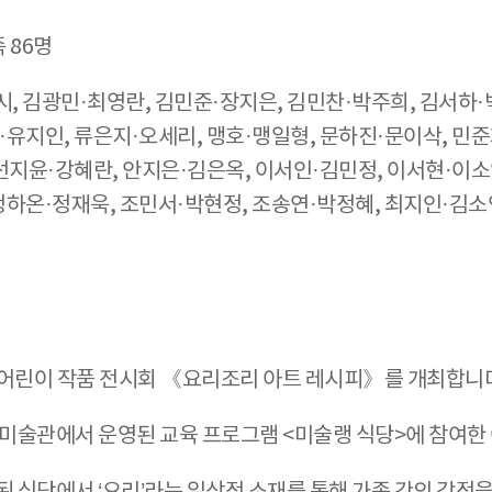
 86명
, 김광민·최영란, 김민준·장지은, 김민찬·박주희, 김서하·
·유지인, 류은지·오세리, 맹호·맹일형, 문하진·문이삭, 민준
선지윤·강혜란, 안지은·김은옥, 이서인·김민정, 이서현·이소
정하온·정재욱, 조민서·박현정, 조송연·박정혜, 최지인·김소연
째 어린이 작품 전시회 《요리조리 아트 레시피》를 개최합니
르코미술관에서 운영된 교육 프로그램 <미술랭 식당>에 참여