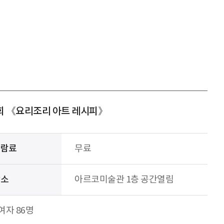
시회 《요리조리 아트 레시피》
관람료
무료
장소
아르코미술관 1층 공간열림
여자 86명