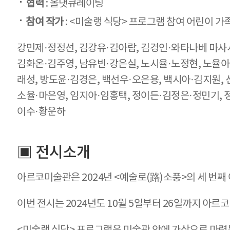
협력
: 올댓큐레이팅
참여 작가
: <미술랭 식당> 프로그램 참여 어린이 가족
강민제·정정선, 김강유·김아람, 김경인·와타나베 마사시
김화온·김주영, 남유빈·강은실, 노시율·노정현, 노율아
래성, 방도윤·김경은, 백선우·오은용, 백시아·김지원, 
소율·마은영, 임지아·임홍택, 정이든·김정은·정민기, 
이수·황운하
▣ 전시소개
아르코미술관은 2024년 <예술로(路)소풍>의 세 번
이번 전시는 2024년도 10월 5일부터 26일까지 아