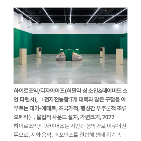
하이로조익/디자이어즈(히말리 싱 소인&데이비드 소
인 타펜서), 〈전지전능함:7개 대륙과 많은 구절을 아
우르는 대기-에테르, 초국가적, 행성간 우주론적 조류
오페라〉, 몰입적 사운드 설치, 가변크기, 2022
하이로조익/디자이어즈는 시인과 음악가로 이루어진
듀오로, 시와 음악, 퍼포먼스를 결합해 생태 위기 속