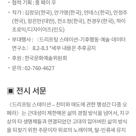
협력 기획 : 홍 페이 우
작가 : 김정모(한국), 안가영(한국), 안데스(한국), 안정주
(한국), 장은만(대만), 전소정(한국), 천경우(한국), 하이
조로익/디자이어즈(인도)
부대행사 : 〈드리프팅 스테이션-기후행동·예술·데이터
연구소〉 8.2-8.3 *세부 내용은 추후공지
후원 : 한국문화예술위원회
문의 : 02-760-4627
▣ 전시 서문
《드리프팅 스테이션 – 찬미와 애도에 관한 행성간 다종 오
페라》는 근대성이 제한해온 삶의 경험 방식을 넘어서, 지구
상의 타 생명체들과 연결되었던 고대의 잃어버린 삶의 방식
을 되찾기 위한 주문이자 위로의 노래이며, 탈-인류세 뮤지