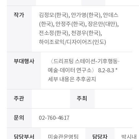
작가
김정모(한국), 안가영(한국), 안데스
(한국), 안정주(한국), 장은만(대만),
전소정(한국), 천경우(한국),
하이조로익/디자이어즈(인도)
부대행사
〈드리프팅 스테이션-기후행동·
예술·데이터 연구소〉 8.2-8.3 *
세부 내용은 추후공지
주관
주최
문의
02-760-4617
담당부서
미술관운영팀
담당자
박시내