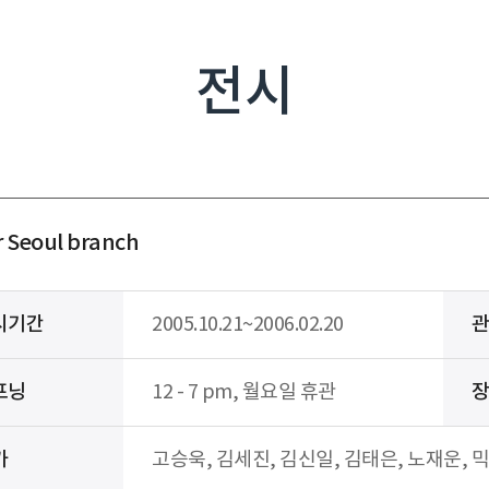
전시
r Seoul branch
시기간
2005.10.21~2006.02.20
프닝
12 - 7 pm, 월요일 휴관
가
고승욱, 김세진, 김신일, 김태은, 노재운,