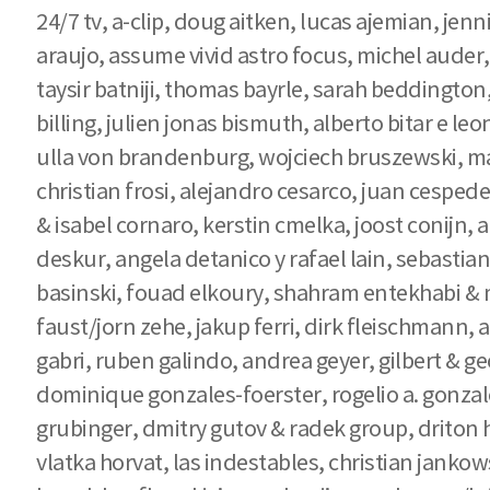
24/7 tv, a-clip, doug aitken, lucas ajemian, jen
araujo, assume vivid astro focus, michel auder
taysir batniji, thomas bayrle, sarah beddington,
billing, julien jonas bismuth, alberto bitar e
ulla von brandenburg, wojciech bruszewski, mar
christian frosi, alejandro cesarco, juan cespe
& isabel cornaro, kerstin cmelka, joost conijn, 
deskur, angela detanico y rafael lain, sebastia
basinski, fouad elkoury, shahram entekhabi & m
faust/jorn zehe, jakup ferri, dirk fleischmann, a
gabri, ruben galindo, andrea geyer, gilbert & ge
dominique gonzales-foerster, rogelio a. gonzales
grubinger, dmitry gutov & radek group, driton h
vlatka horvat, las indestables, christian janko