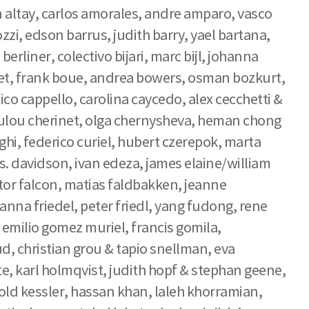
can altay, carlos amorales, andre amparo, vasco
zi, edson barrus, judith barry, yael bartana,
rliner, colectivo bijari, marc bijl, johanna
chet, frank boue, andrea bowers, osman bozkurt,
co cappello, carolina caycedo, alex cecchetti &
loulou cherinet, olga chernysheva, heman chong
ghi, federico curiel, hubert czerepok, marta
s. davidson, ivan edeza, james elaine/william
tor falcon, matias faldbakken, jeanne
, anna friedel, peter friedl, yang fudong, rene
, emilio gomez muriel, francis gomila,
ud, christian grou & tapio snellman, eva
te, karl holmqvist, judith hopf & stephan geene,
pold kessler, hassan khan, laleh khorramian,