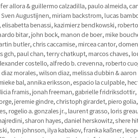
nifer allora & guillermo calzadilla, paulo almeida, 
, Sven Augustijnen, miriam backstrom, lucas bamboz
 elisabetta benassi, kazimierz bendkowski, roberto be
 leonardo bitar, john bock, manon de boer, mike bou
tin butler, chris caccamise, mircea cantor, domeni
des gch, paul chan, terry chatkupt, marcos chaves, 
alexander costello, alfredo b. crevenna, roberto cuo
n diaz morales, wilson diaz, melissa dubbin & aaron 
ieke bal, annika eriksson, espacio la culpable, hec
licia framis, jonah freeman, gabrielle fridriksdottir
orge, jeremie gindre, christoph girardet, piero golia
, rogelio a. gonzales jr., laurent grasso, loris grea
ajredini, sharon hayes, daniel herskowitz, shere hi
wski, tom johnson, ilya kabakov, franka kaßner, leo