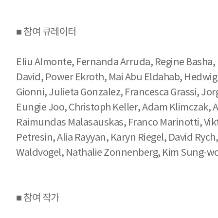
■ 참여 큐레이터
Eliu Almonte, Fernanda Arruda, Regine Basha, 
David, Power Ekroth, Mai Abu Eldahab, Hedwig F
Gionni, Julieta Gonzalez, Francesca Grassi, J
Eungie Joo, Christoph Keller, Adam Klimczak, 
Raimundas Malasauskas, Franco Marinotti, Vikto
Petresin, Alia Rayyan, Karyn Riegel, David Rych,
Waldvogel, Nathalie Zonnenberg, Kim Sung-wo
■ 참여 작가