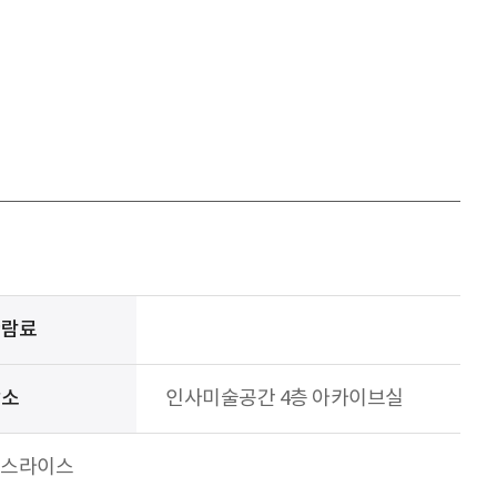
관람료
장소
인사미술공간 4층 아카이브실
 믹스라이스