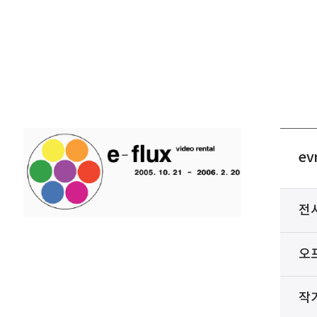
ev
전
오
작