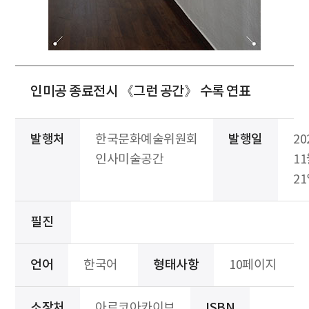
인미공 종료전시 《그런 공간》 수록 연표
발행처
한국문화예술위원회
발행일
20
인사미술공간
1
2
필진
언어
한국어
형태사항
10페이지
소장처
아르코아카이브
ISBN