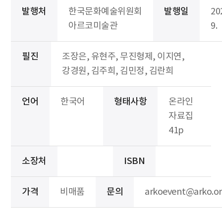
발행처
한국문화예술위원회
발행일
20
아르코미술관
9.
필진
조장은, 유현주, 무진형제, 이지연,
강경원, 김주희, 김민정, 김란희
언어
한국어
형태사항
온라인
자료집
41p
소장처
ISBN
가격
비매품
문의
arkoevent@arko.or