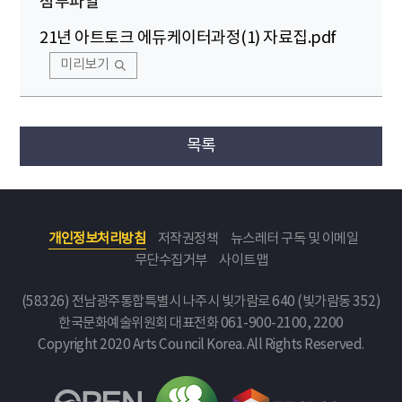
첨부파일
21년 아트토크 에듀케이터과정(1) 자료집.pdf
미리보기
목록
개인정보처리방침
저작권정책
뉴스레터 구독 및 이메일
무단수집거부
사이트맵
(58326) 전남광주통합특별시 나주시 빛가람로 640 (빛가람동 352)
한국문화예술위원회
대표전화 061-900-2100, 2200
Copyright 2020 Arts Council Korea. All Rights Reserved.