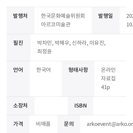
발행처
한국문화예술위원회
발행일
20
아르코미술관
10.
필진
박차민, 박해우, 신하라, 이유진,
최정윤
언어
한국어
형태사항
온라인
자료집
41p
소장처
ISBN
가격
비매품
문의
arkoevent@arko.or