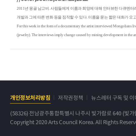
2011년 몽골 남고비. 사람들에게 이름과 희망에 대해 인터뷰한 다큐멘터
개발과 그에 따른 변화 등을 짐작할 수 있다. 이름을 묻는 짧은 대화가 오
For this work in the form of a documentary the artist interviewed Mongolians l
(jewelry). The interviews imply change caused by mining development in the area
개인정보처리방침
저작권정책
뉴스레터 구독 및 
(58326) 전남광주통합특별시 나주시 빛가람로 640 (빛
Copyright 2020 Arts Council Korea. All Rights Reserv