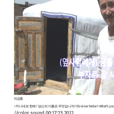
리금홍
//치니네르 힌베? 당신의 이름은 무엇입니까?
Chi ni ner hinbe?-What's y
//color,sound,00:17:23,2012