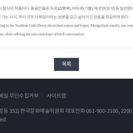
리 형식의 작품이다. 몽골인들은 자르갈(행복), 바야르(기쁨), 에르덴(보석) 등 일
고 가는 사이, 우리 모두가 희망이라는 성분을 갖고 살아가고 있음을 직감하게 된다.
iving in the Southern Gobi Desert about their names and hopes. Mongolians usually use comm
, while offering the universal hope of brief conversation.
목록
이메일 무단수집거부
사이트맵
가람동 352) 한국문화예술위원회
대표전화 061-900-2100, 2200
ed.