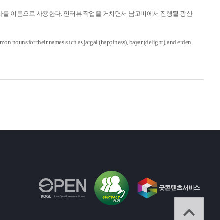
반명사를 이름으로 사용한다. 인터뷰 작업을 거치면서 남고비에서 진행될 광산
on nouns for their names such as jargal (happiness), bayar (delight), and erden