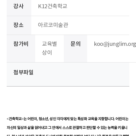
강사
K12건축학교
장소
아르코미술관
참가비
교육별
문의
koo@junglim.or
상이
첨부파일
<
>
,
,
.
건축학교
는
어린이
청소년
성인
각각에게
맞는
특성화
교육을
지향합니다
어린이는
자신의
일상과
삶을
읽어내고
그
안에서
스스로
관찰하고
판단할
수
있는
능력을
키웁니