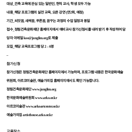
_
,
,
대상
건축
교육에
관심
있는
일반인
현직
교사
학생
모두
가능
_
,
(
2
,
)
내용
해당
프로그램의
실전
교육
오픈
강연
연
회
예정
_
,
,
,
기간
씨앗꿈
새싹꿈
푸른꿈
꿈꾸는
과정의
수업
일정과
동일
_
접수
정림건축문화재단
홈페이지에서
예비교사
참가신청서를
내려
받기
후
작성하여
담
koo@junglim.org
당자
이메일
로
제출
_
2 – 6
모집
해당
교육프로그램
당
명
–
참가신청
,
참가신청은
정림건축문화재단
홈페이지에서
가능하며
프로그램
내용은
한국문화예술
,
,
.
위원회
아르코미술관
예술가의집
홈페이지에서도
확인
가능합니다
www.junglim.org
정림건축문화재단
www.arko.or.kr
한국문화예술위원회
www.arkoartcenter.or.kr
아르코미술관
artisthouse.arko.or.kr
예술가의집
교육장소