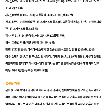
_
2017. 8. 12
– 8. 26
3
(
1
) /
2018. 1. 13
– 1. 27
3
기간
상반기
토
토
주
과정
주
회
하반기
토
토
(
1
)
주
과정
주
회
_
10:00 – 13:00,
14:00 – 17:00 (
3
)
시간
중학생
고등학생
각
시간
_
1
(
,
) /
장소
상반기
아르코미술관
층
스페이스필룩스
중
고등학생
동일
하반기
아르코미술
1
(
)
관
층
스페이스필룩스
예정
_
1
(
),
2
(
)
강사
주
강사
명
건축가
예비교사
명
그룹별
튜터
_
(
6
1
)
형식
그룹별
작업
학생
명
당
예비교사
명
_PT
30
/
130
/
20
(
180
)
진행
강연
분
아이디어
스케치
및
실습
분
토론
및
발표
분
총
분
_
2017. 7. 18
11
/
2017. 12. 19
11
접수
상반기
화
오전
시부터
하반기
화
오전
시부터
정림건
축문화재단
홈페이지에서
접수일에
공개되는
링크를
통해
선착순
접수
후
참가비
납부
_3
15
(
)
비용
주
만원
등록
및
재료비
포함
꿈꾸는
과정
,
,
문화
및
교육
혜택의
양극화
속에서
지리적
경제적
신체적인
이유
등으로
건축교육의
기
회를
접하기
어려운
어린이와
청소년을
적극적으로
찾아가
건축교육을
제공하는
프로그
. ‘
’
램입니다
꿈꾸는
과정
은
나눔의
실천이
필요한
교육으로
충분한
공급이
이루어질
수