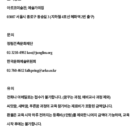
,
아르코미술관
예술가의집
03087
3 (
4
2
)
서울시
종로구
동숭길
지하철
호선
혜화역
번
출구
문의
정림건축문화재단
02-3210-4992 koo@junglim.org
한국문화예술위원회
02-760-4612 fallspring@arko.or.kr
유의
. (
,
)
전화나
이메일로는
접수가
불가합니다
꿈꾸는
과정
예비교사
과정
제외
,
,
.
씨앗꿈
새싹꿈
푸른꿈
과정의
교육
참가비는
재료비가
포함된
금액입니다
(1
)
,
환불은
교육
시작
하루
전까지는
등록비
만원
를
제외한
나머지
금액이
가능하며
교육
.
시작
후에는
불가합니다