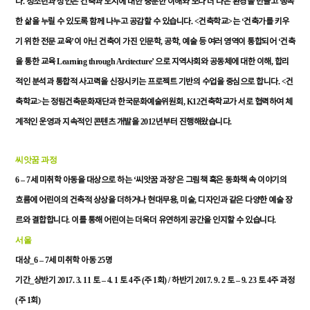
.
다
청소년과
성인은
건축과
도시에
대한
충분한
이해와
보다
더
나은
환경을
만들고
행복
. <
>
‘
한
삶을
누릴
수
있도록
함께
나누고
공감할
수
있습니다
건축학교
는
건축가를
키우
’
,
,
‘
기
위한
전문
교육
이
아닌
건축이
가진
인문학
공학
예술
등
여러
영역이
통합되어
건축
Learning through Arcitecture’
,
을
통한
교육
으로
지역사회와
공동체에
대한
이해
합리
. <
적인
분석과
통합적
사고력을
신장시키는
프로젝트
기반의
수업을
중심으로
합니다
건
>
, K12
축학교
는
정림건축문화재단과
한국문화예술위원회
건축학교가
서로
협력하여
체
2012
.
계적인
운영과
지속적인
콘텐츠
개발을
년부터
진행해왔습니다
씨앗꿈
과정
6 – 7
‘
’
세
미취학
아동을
대상으로
하는
씨앗꿈
과정
은
그림책
혹은
동화책
속
이야기의
,
,
흐름에
어린이의
건축적
상상을
더하거나
현대무용
미술
디자인과
같은
다양한
예술
장
.
.
르와
결합합니다
이를
통해
어린이는
더욱더
유연하게
공간을
인지할
수
있습니다
서울
_6 – 7
25
대상
세
미취학
아동
명
_
2017. 3. 11
– 4. 1
4
(
1
) /
2017. 9. 2
– 9. 23
4
기간
상반기
토
토
주
주
회
하반기
토
토
주
과정
(
1
)
주
회