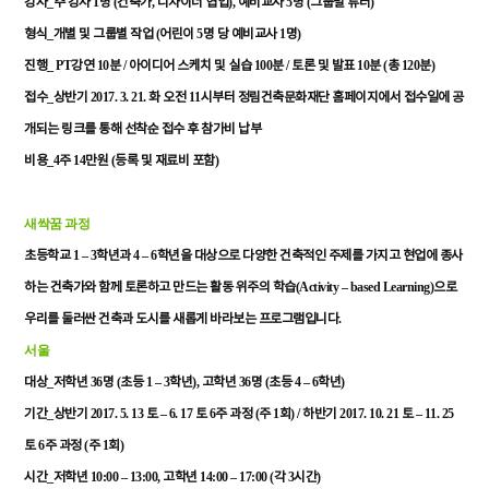
_
1
(
,
),
5
(
)
강사
주
강사
명
건축가
디자이너
협업
예비교사
명
그룹별
튜터
_
(
5
1
)
형식
개별
및
그룹별
작업
어린이
명
당
예비교사
명
_ PT
10
/
100
/
10
(
120
)
진행
강연
분
아이디어
스케치
및
실습
분
토론
및
발표
분
총
분
_
2017. 3. 21.
11
접수
상반기
화
오전
시부터
정림건축문화재단
홈페이지에서
접수일에
공
개되는
링크를
통해
선착순
접수
후
참가비
납부
_4
14
(
)
비용
주
만원
등록
및
재료비
포함
새싹꿈
과정
1 – 3
4 – 6
초등학교
학년과
학년을
대상으로
다양한
건축적인
주제를
가지고
현업에
종사
(Activity – based Learning)
하는
건축가와
함께
토론하고
만드는
활동
위주의
학습
으로
.
우리를
둘러싼
건축과
도시를
새롭게
바라보는
프로그램입니다
서울
_
36
(
1 – 3
),
36
(
4 – 6
)
대상
저학년
명
초등
학년
고학년
명
초등
학년
_
2017. 5. 13
– 6. 17
6
(
1
) /
2017. 10. 21
– 11. 25
기간
상반기
토
토
주
과정
주
회
하반기
토
6
(
1
)
토
주
과정
주
회
_
10:00 – 13:00,
14:00 – 17:00 (
3
)
시간
저학년
고학년
각
시간