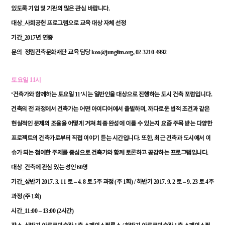
.
있도록
기업
및
기관의
많은
관심
바랍니다
_
대상
사회공헌
프로그램으로
교육
대상
자체
선정
_2017
기간
년
연중
_
koo@junglim.org, 02-3210-4992
문의
정림건축문화재단
교육
담당
토요일
11
시
‘
11’
.
건축가와
함께하는
토요일
시는
일반인을
대상으로
진행하는
도시
건축
포럼입니다
,
건축의
전
과정에서
건축가는
어떤
아이디어에서
출발하며
까다로운
법적
조건과
같은
현실적인
문제의
조율을
어떻게
거쳐
최종
완성에
이를
수
있는지
요즘
주목
받는
다양한
.
,
프로젝트의
건축가로부터
직접
이야기
듣는
시간입니다
또한
최근
건축과
도시에서
이
.
슈가
되는
첨예한
주제를
중심으로
건축가와
함께
토론하고
공감하는
프로그램입니다
_
60
대상
건축에
관심
있는
성인
명
_
2017. 3. 11
– 4. 8
5
(
1
) /
2017. 9. 2
– 9. 23
4
기간
상반기
토
토
주
과정
주
회
하반기
토
토
주
(
1
)
과정
주
회
_11:00 – 13:00 (2
)
시간
시간