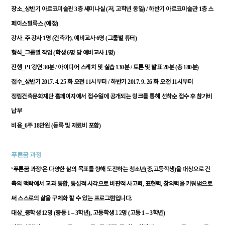
_
3
(
,
) /
1
장소
상반기
아르코미술관
층
세미나실
저
고학년
동일
하반기
아르코미술관
층
스
(
)
페이스필룩스
예정
_
1
(
),
6
(
)
강사
주
강사
명
건축가
예비교사
명
그룹별
튜터
_
(
6
1
)
형식
그룹별
작업
학생
명
당
예비교사
명
_PT
30
/
130
/
20
(
180
)
진행
강연
분
아이디어
스케치
및
실습
분
토론
및
발표
분
총
분
_
2017. 4. 25
11
/
2017. 9. 26
11
접수
상반기
화
오전
시부터
하반기
화
오전
시부터
정림건축문화재단
홈페이지에서
접수일에
공개되는
링크를
통해
선착순
접수
후
참가비
납부
_6
18
(
)
비용
주
만원
등록
및
재료비
포함
푸른꿈
과정
‘
’
(
,
)
푸른꿈
과정
은
다양한
삶의
목표를
향해
도전하는
청소년
중
고등학생
을
대상으로
건
,
,
,
축의
맥락에서
교과
통합
통섭적
시각으로
비판적
사고력
표현력
창의력을
키워냄으로
.
써
스스로의
삶을
구체화
할
수
있는
프로그램입니다
_
12
(
1 – 3
),
(
1 – 3
)
대상
중학생
명
중등
학년
고등학생
12
명
고등
학년