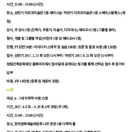
_11:00 – 13:00 (2
)
시간
시간
_
3
/
1
(
장소
상반기
아르코미술관
층
세미나실
하반기
아르코미술관
층
스페이스필룩스
예
)
정
_
2
(
,
,
,
),
5
(
)
강사
주
강사
명
건축가
무용가
미술가
디자이너
예비교사
명
그룹별
튜터
_
(
5
1
)
형식
개별
및
그룹별
작업
어린이
명
당
예비교사
명
_PT
10
/
100
/
10
(
120
)
진행
강연
분
아이디어
스케치
및
실습
분
토론
및
발표
분
총
분
_
2017. 2. 21
11
/
2017. 8. 22
11
접수
상반기
화
오전
시부터
하반기
화
오전
시부터
정림건축문화재단
홈페이지에서
접수일에
공개되는
링크를
통해
선착순
접수
후
참가비
납부
_4
14
(
)
비용
주
만원
등록
및
재료비
포함
나주
_6 – 7
25
대상
세
미취학
아동
명
_2017. 4. 8
– 4. 29
4
(
1
)
기간
토
토
주
과정
주
회
_11:00 – 13:00 (2
)
시간
시간
_
1
장소
한국문화예술위원회
나주
본관
층
다목적
홀