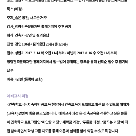
_
1
/
1
장소
상반기
아르코미술관
층
스페이스필룩스
하반기
아르코미술관
층
스페이스필
(
)
룩스
예정
_
,
주제
숨은
공간
새로운
거주
_
강사
정림건축문화재단
홈페이지에
추후
공지
_
형식
건축가
강연
및
질의응답
_
100
/
20
(
120
)
진행
강연
분
질의응답
분
총
분
_
2017. 2. 14
11
/
2017. 8. 16
11
접수
상반기
화
오전
시부터
하반기
수
오전
시부터
정림건축문화재단
홈페이지에서
접수일에
공개되는
링크를
통해
선착순
접수
후
참가비
납부
_4
(
)
비용
만원
등록비
포함
예비교사
과정
<
>
건축학교
는
지속적인
공교육
현장에서
건축교육이
도입되고
확산될
수
있도록
매개자
(
)
. ‘
’
교육자
양성에
힘을
쏟고
있습니다
예비교사
과정
은
건축교육을
적용하고
싶은
분들
‘
’, ‘
’, ‘
’, ‘
’
이
건축학교
프로그램인
씨앗꿈
과정
새싹꿈
과정
푸른꿈
과정
꿈꾸는
과정
에
직
.
접
참여하면서
학생
그룹
지도를
통해
이론과
실제를
함께
익힐
수
있도록
합니다