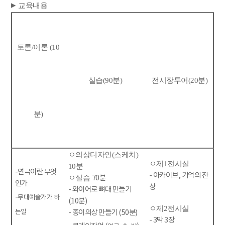
▸
교육내용
토론/이론 (10
실습(90분)
전시장투어(20분)
분)
ㅇ의상디자인(스케치)
ㅇ제1전시실
10분
-연극이란 무엇
- 아카이브, 기억의 잔
ㅇ실습
70분
인가
상
- 와이어로 뼈대 만들기
-
무대예술가가 하
(10분)
ㅇ제2전시실
는일
- 종이의상 만들기 (50분)
- 3막 3장