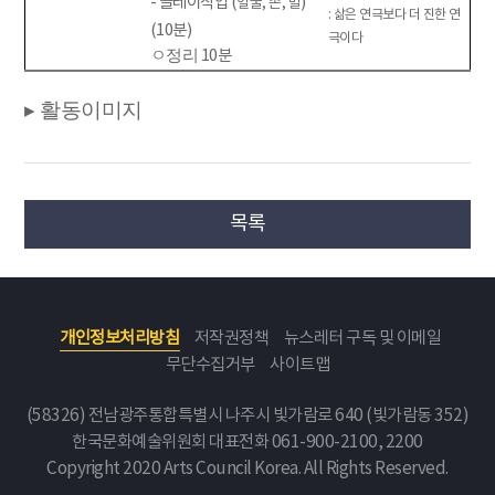
- 클레이작업 (
)
얼굴, 손, 발
: 삶은 연극보다 더 진한 연
(10분)
극이다
ㅇ정리
10분
▸ 활동이미지
목록
개인정보처리방침
저작권정책
뉴스레터 구독 및 이메일
무단수집거부
사이트맵
(58326) 전남광주통합특별시 나주시 빛가람로 640 (빛가람동 352)
한국문화예술위원회
대표전화 061-900-2100, 2200
Copyright 2020 Arts Council Korea. All Rights Reserved.