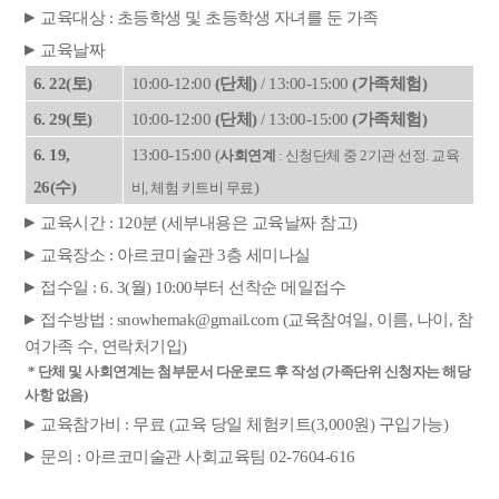
▸
교육대상 : 초등학생 및 초등학생 자녀를 둔 가족
▸
교육날짜
6. 22(토)
10:00-12:00
(단체)
/ 13:00-15:00
(가족체험)
6. 29(토)
10:00-12:00
(단체)
/ 13:00-15:00
(가족체험)
6. 19,
13:00-15:00 (
사회연계
:
신청단체 중 2기관 선정. 교육
26(수)
)
비, 체험 키트비 무료
▸
교육시간 : 120분 (세부내용은 교육날짜 참고)
▸
교육장소 : 아르코미술관 3층 세미나실
▸
접수일 : 6. 3(월) 10:00부터 선착순 메일접수
▸
접수방법 : snowhemak@gmail.com (교육참여일, 이름, 나이, 참
여가족 수, 연락처기입)
* 단체 및 사회연계는 첨부문서 다운로드 후 작성 (가족단위 신청자는 해당
사항 없음)
▸
교육참가비 : 무료 (교육 당일 체험키트(3,000원) 구입가능)
▸
문의 : 아르코미술관 사회교육팀 02-7604-616