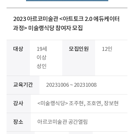
2023 아르코미술관 <아트토크 2.0 에듀케이터
과정> 미술랭식당 참여자 모집
대상
19세
모집인원
12인
이상
성인
교육기간
20231006 ~ 20231008
강사
<미술랭식당> 조주현, 조호연, 장보현
장소
아르코미술관 공간열림