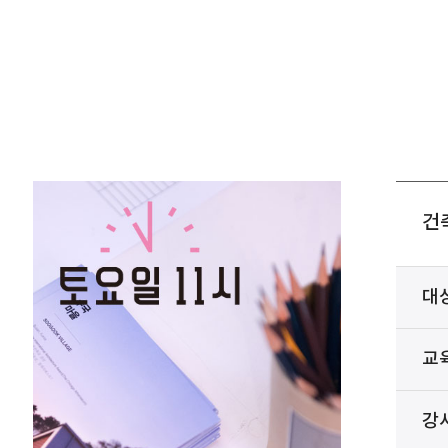
건축
대
교
강