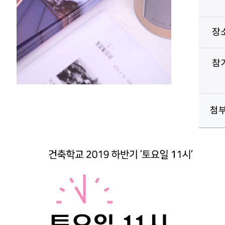
장
참
첨