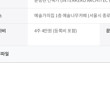
윤승현 건축가 (INTERKERD ARCHITECT
소
예술가의집 1층 예술나무카페 (서울시 종로구
가비
4주 4만원 (등록비 포함)
부파일