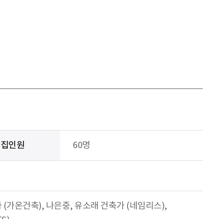
모집인원
60명
 (가온건축), 나은중, 유소래 건축가 (네임리스),