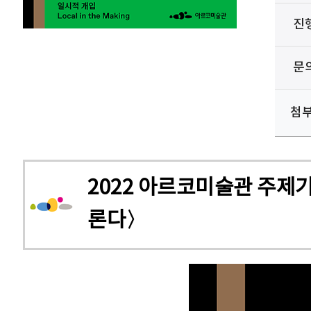
진
문
첨
2022 아르코미술관 주제
론다〉