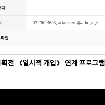
행자
의
02-760-4608, arkoevent@arko,or,kr
부파일
기획전 《일시적 개입》 연계 프로그