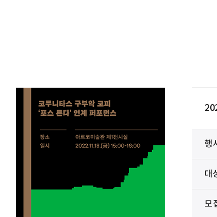
2
행
대
모