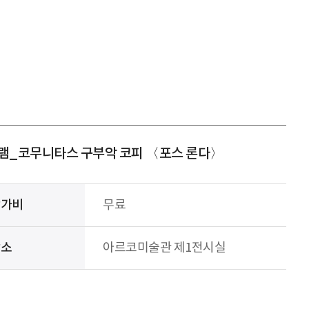
그램_코무니타스 구부악 코피 〈포스 론다〉
참가비
무료
장소
아르코미술관 제1전시실