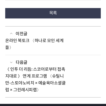
목록
이전글
온라인 북토크 〈하나로 모인 세계
들〉
다음글
《 인투 더 리듬: 스코어로부터 접촉
지대로 》 연계 프로그램 〈슈틸니
만-스토야노비치 × 예술육아소셜클
럽 × 그린레시피랩〉