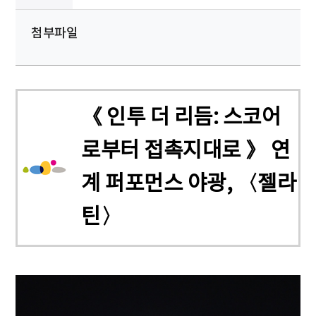
첨부파일
《 인투 더 리듬: 스코어
로부터 접촉지대로 》 연
계 퍼포먼스 야광, 〈젤라
틴〉