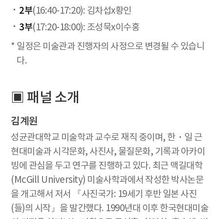
2부
(16:40-17:20): 김차섭x황인
3부
(17:20-18:00): 조성묵x이수홍
* 일정은 미술관과 진행자의 사정으로 변경될 수 있습니
다.
▣ 패널 소개
김계원
성균관대학교 미술학과 교수로 재직 중이며, 한・일 근
현대미술과 시각문화, 사진사, 물질문화, 기록과 아카이
빙에 관심을 두고 연구를 진행하고 있다. 최근 맥길대학
(McGill University) 미술사학과에서 작성한 박사논문
을 개고해서 저서 『사진국가: 19세기 후반 일본 사진
(들)의 시작』을 발간했다. 1990년대 이후 한국현대미술