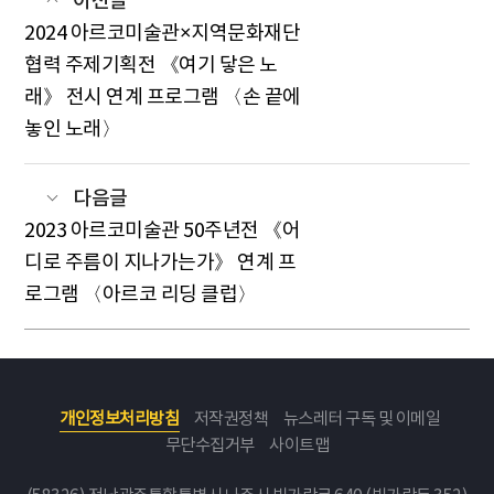
이전글
2024 아르코미술관×지역문화재단
협력 주제기획전 《여기 닿은 노
래》 전시 연계 프로그램 〈손 끝에
놓인 노래〉
다음글
2023 아르코미술관 50주년전 《어
디로 주름이 지나가는가》 연계 프
로그램 〈아르코 리딩 클럽〉
개인정보처리방침
저작권정책
뉴스레터 구독 및 이메일
무단수집거부
사이트맵