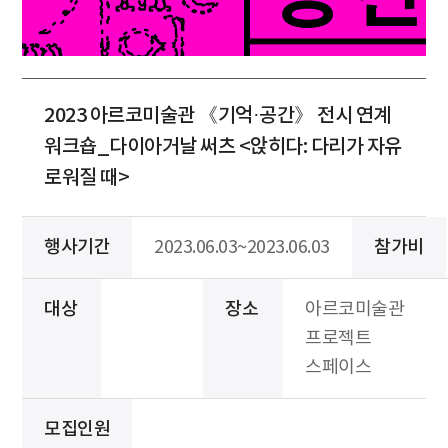
2023 아르코미술관 《기억·공간》 전시 연계
워크숍_다이아거날 써츠 <앉히다: 다리가 자유
로워질 때>
행사기간
2023.06.03~2023.06.03
참가비
대상
장소
아르코미술관
프로젝트
스페이스
모집인원