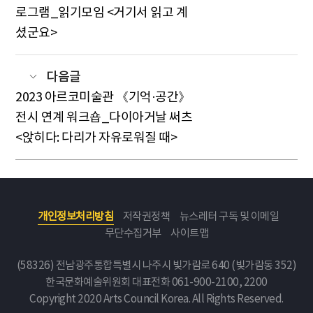
로그램_읽기모임 <거기서 읽고 계
셨군요>
다음글
2023 아르코미술관 《기억·공간》
전시 연계 워크숍_다이아거날 써츠
<앉히다: 다리가 자유로워질 때>
개인정보처리방침
저작권정책
뉴스레터 구독 및 이메일
무단수집거부
사이트맵
(58326) 전남광주통합특별시 나주시 빛가람로 640 (빛가람동 352)
한국문화예술위원회
대표전화 061-900-2100, 2200
Copyright 2020 Arts Council Korea. All Rights Reserved.