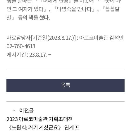
쟁을 말하는 『그녀에게 전쟁』을 비롯해 『그곳에 가
면 그 여자가 있다』, 『박영숙을 만나다』, 『활활발
발』 등의 책을 썼다.
자료담당자[기준일(2023.8.17.)] : 아르코미술관 김석민
02-760-4613
게시기간 : 23.8.17. ~
목록
이전글
2023 아르코미술관 기획초대전
《노원희: 거기 계셨군요》 연계 프