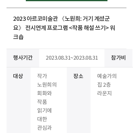
2023 아르코미술관 《노원희: 거기 계셨군
요》 전시연계 프로그램 <작품 해설 쓰기> 워
크숍
행사기간
2023.08.31~2023.08.31
참가비
대상
작가
장소
예술가의
노원희의
집 2층
회화와
라운지
작품
읽기에
대한
관심과