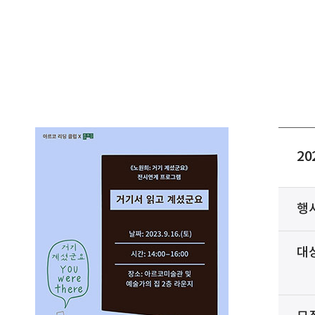
2
행
대