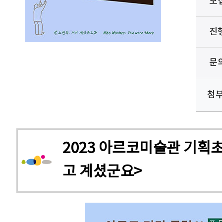
모
진
문
첨
2023 아르코미술관 기획
고 계셨군요>