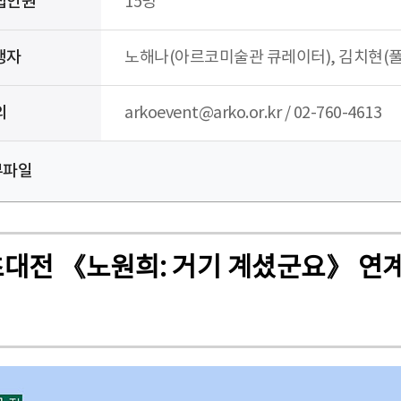
집인원
15명
행자
노해나(아르코미술관 큐레이터), 김치현(풀
의
arkoevent@arko.or.kr / 02-760-4613
부파일
초대전 《노원희: 거기 계셨군요》 연