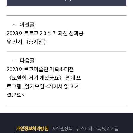
이전글
2023 아트토크 2.0 작가 과정 성과공
유 전시 《층계참》
다음글
2023 아르코미술관 기획초대전
《노원희: 거기 계셨군요》 연계 프
로그램_읽기모임 <거기서 읽고 계
셨군요>
개인정보처리방침
저작권정책
뉴스레터 구독 및 이메일