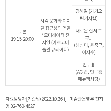
김혜일 (카카오
링키지랩)
시각 문화와 디지
털 접근성의 역할
새로운 질서 그
토론
*모더레이터 전
후...
19:15-20:00
지영 (아르코미
(남선미, 윤충근,
술관 큐레이터)
이지수)
민구홍
(AG 랩, 민구홍
매뉴팩처링)
자료담당자[기준일(2022.10.26.)] : 미술관운영부 전지
영 02-760-4627