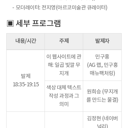
모더레이터: 전지영(아르코미술관 큐레이터)
▣ 세부 프로그램
내용/시간
주제
발제자
이 웹사이트에 관
민구홍
해: 일곱 빛깔 무
(AG 랩, 민구홍
지개
매뉴팩처링)
발제
18:35-19:15
색상 대체 텍스트
원희승 (무지개
작성 과정과 그
를 만드는 물결)
의미
김정현 (네이버
널리)