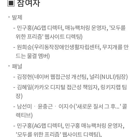
▣ 참여자
발제
민구홍(AG랩 디렉터, 매뉴팩처링 운영자, '모두를
위한 프리즘' 웹사이트 디렉팅)
원희승(우리동작장애인생활자립센터, 무지개를 만
드는 물결 멤버)
패널
김정현(네이버 웹접근성 개선팀, 널리(NULI)팀장)
김혜일(카카오 디지털 접근성 책임자, 링키지랩 팀
장)
남선미ㆍ윤충근ㆍ이지수('새로운 질서 그 후...' 콜
렉티브)
민구홍(AG랩 디렉터, 민구홍 매뉴팩처링 운영자,
'모두를 위한 프리즘' 웹사이트 디렉팅),