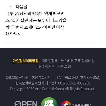
다음글
《투 유: 당신의 방향》연계 퍼포먼
스: ‘집에 살던 새는 모두 어디로 갔을
까’ 두 번째 쇼케이스-<어쩌면 이상
한 만남>
개인정보처리방침
저작권정책
뉴스레터 구독 및 이메일
무단수집거부
사이트맵
(58326) 전남광주통합특별시 나주시 빛가람로 640 (빛가람동 352)
한국문화예술위원회
대표전화 061-900-2100, 2200
Copyright 2020 Arts Council Korea. All Rights Reserved.