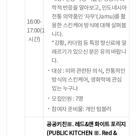
학적 반응을 알아보고, 인도네시아
전통 의약품인 ‘자무’(Jamu)를 활
16:00-
용한 스킨케어 방식에 대해 살펴봅
17:00(1
니다.
시간)
*강황, 카더멈 등 특정 향신료에 알
레르기가 있으신 분은 유의 바랍니
다.
대상 : 미와 관련된 의식, 전통적인
방식의 스킨케어, 생화학에 관심
있는 누구나
모집인원 : 7명
참여자 준비물: 개인 텀블러
공공키친Ⅲ. 레드&앤 화이트 포리지
(PUBLIC KITCHEN Ⅲ. Red &