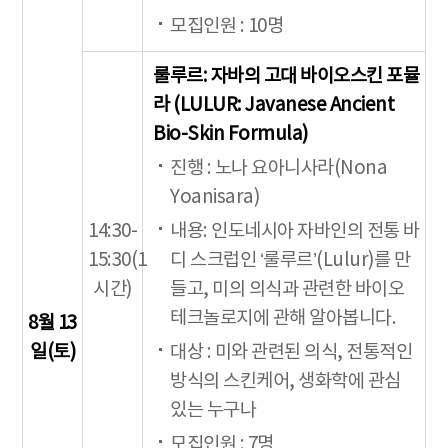
모집인원 : 10명
룰루르: 자바의 고대 바이오스킨 포뮬
라 (LULUR: Javanese Ancient
Bio-Skin Formula)
진행 : 노나 요아니사라(Nona
Yoanisara)
14:30-
내용: 인도네시아 자바인의 전통 바
15:30(1
디 스크럽인 ‘룰루르’(Lulur)를 만
시간)
들고, 미의 의식과 관련한 바이오
테크놀로지에 관해 알아봅니다.
8월 13
일(토)
대상 : 미와 관련된 의식, 전통적인
방식의 스킨케어, 생화학에 관심
있는 누구나
모집인원 : 7명