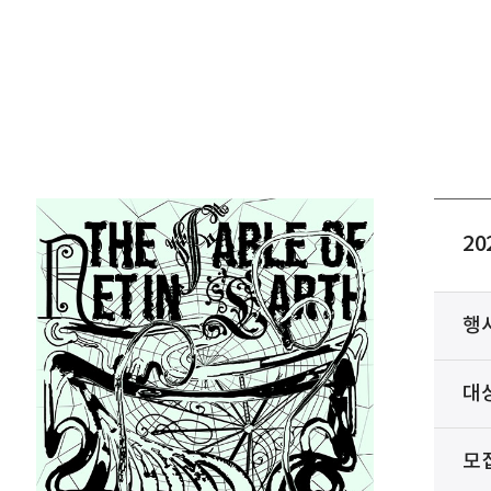
2
행
대
모