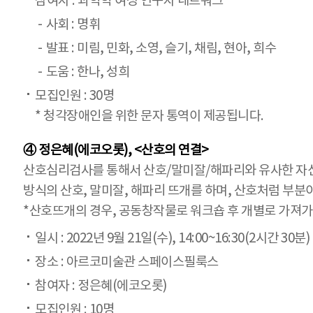
참여자 : 과학학 여성 연구자 네트워크
사회 : 명휘
발표 : 미림, 민화, 소영, 슬기, 채림, 현아, 희수
도움 : 한나, 성희
모집인원 : 30명
* 청각장애인을 위한 문자 통역이 제공됩니다.
④ 정은혜(에코오롯), <산호의 연결>
산호심리검사를 통해서 산호/말미잘/해파리와 유사한 자신
방식의 산호, 말미잘, 해파리 뜨개를 하며, 산호처럼 부
*산호뜨개의 경우, 공동창작물로 워크숍 후 개별로 가져가
일시 : 2022년 9월 21일(수), 14:00~16:30(2시간 30분)
장소 : 아르코미술관 스페이스필룩스
참여자 : 정은혜(에코오롯)
모집인원 : 10명