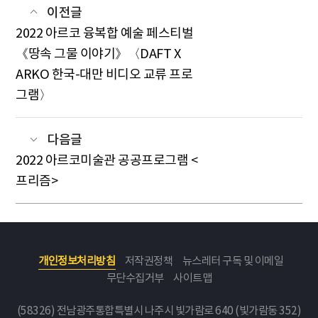
이전글
2022 아르코 융복합 예술 페스티벌
《땅속 그물 이야기》〈DAFT X
ARKO 한국-대만 비디오 교류 프로
그램〉
다음글
2022 아르코미술관 공공프로그램 <
프리즘>
개인정보처리방침
저작권정책
뉴스레터 구독 및 이메일
무단수집거부
사이트맵
(58326) 전남광주통합특별시 나주시 빛가람로 640 (빛가람동 352)