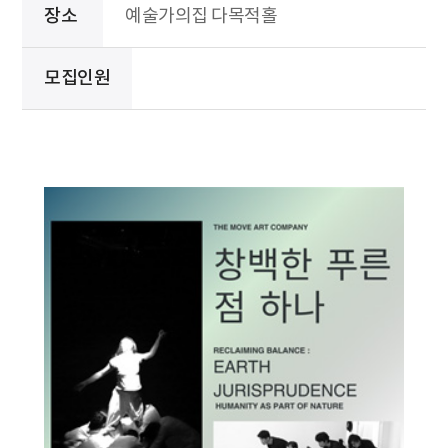
장소
예술가의집 다목적홀
모집인원