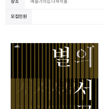
장소
예술가의집 다목적홀
모집인원