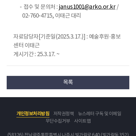
접수 및 문의처 :
janus1001@arko.or.kr
/
02-760-4715, 이태근 대리
자료담당자[기준일(2025.3.17.)] : 예술후원·홍보
센터 이태근
게시기간 : 25.3.17. ~
목록
개인정보처리방침
저작권정책
뉴스레터 구독 및 이메일
무단수집거부
사이트맵
(58326) 전남광주통합특별시 나주시 빛가람로 640 (빛가람동 352)