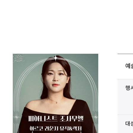
예술
행
대