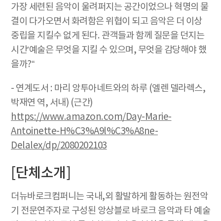
가장 세련된 음악이 울려퍼지는 공간이었으나 혁명의 물
결이 다가오면서 화려함은 위협이 되고 음악은 더 이상
중립을 지킬수 없게 된다. 관객들과 함께 질문을 던지는
시간‘예술은 무엇을 지킬 수 있으며, 무엇을 감당해야 했
을까?“
- 연계도서 : 마리 앙투아네트와의 하루 (엘렌 델라렉스,
박재연 역, 서내) (근간)
https://www.amazon.com/Day-Marie-
Antoinette-H%C3%A9l%C3%A8ne-
Delalex/dp/2080202103
[단체소개]
더뉴바로크컴퍼니는 국내,외 활발하게 활동하는 원전악
기 전문연주자로 구성된 앙상블로 바로크 음악과 타 예술