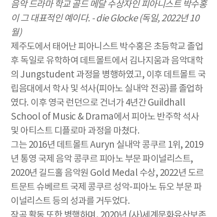
음악 드라마 학교 골드 메달 수상자인 피아니스트 박수홍
이 그 대표적인 예이다
. - die Glocke (
독일
, 2022
년
10
월
)
제주도에서 태어난 피아니스트 박수홍은 초등학교 졸업
후 독일로 유학하여 데트몰트에서 김나지움과 음악대학
의 Jungstudent 과정을 병행하였고, 이후 데트몰트 국
립음대에서 학사 및 석사(피아노 실내악 전공)를 졸업하
였다. 이후 영국 런던으로 건너가 4년간 Guildhall
School of Music & Drama에서 피아노 반주학 석사
및 아티스트 디플로마 과정을 마쳤다.
그는 2016년 데트몰트 Auryn 실내악 콩쿠르 1위, 2019
년 통영 국제 음악 콩쿠르 피아노 부문 파이널리스트,
2020년 길드홀 음악원 Gold Medal 수상, 2022년 도르
트문트 슈베르트 국제 콩쿠르 성악-피아노 듀오 부문 파
이널리스트 등의 성과를 거두었다.
작곡 활동 또한 병행하며, 2020년 (사)세계문화유산보존