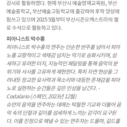
강사로 활동하였다. 현재 부산시 예술영재교육원, 부산
예술중학교, 부산예술고등학교에 출강하여 후학 양성에
힘쓰고 있으며 2025 5월부터 부산시즌오케스트라의 첼
로 수석으로 활동하고 있다.
피아니스트 박수홍
피아니스트 박수홍의 연주는 단순한 반주를 넘어서 피아
노를 교향적이고 색채감 넘치는 악기로 승화시키며
,
섬
세하고 유려한 터치
,
지능적인 페달링을 통해 음악의 분
위기와 서사를 고유하게 재현한다
.
특히 자연 현상을 그
려내듯 정교한 묘사력과 목소리와 대등한 존재감을 피아
노로 실현하는 순간들은 깊은 인상을 남긴다
. -
Codalario (
스페인
, 2023
년
12
월
)
슈만의 음악을 연주하는 데에는 탁월한 기교와 더불어
음
악 속의 단절과 깊이를 섬세하게 느끼는 감각이 요구된
다
.
이를 진정으로 해낼 수 있는 연주자는 드물며
,
길드홀