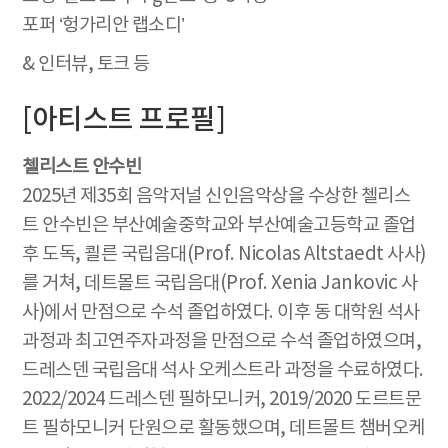
포퍼 ‘헝가리안 랩소디’
& 인터뷰, 토크 등
[아티스트 프로필]
첼리스트 안수빈
2025년 제35회 음악저널 신인음악상을 수상한 첼리스
트 안수빈은 부산예술중학교와 부산예술고등학교 졸업
후 도독, 쾰른 국립음대(Prof. Nicolas Altstaedt 사사)
를 거쳐, 데트몰트 국립음대(Prof. Xenia Jankovic 사
사)에서 만점으로 수석 졸업하였다. 이후 동 대학원 석사
과정과 최고연주자과정을 만점으로 수석 졸업하였으며,
드레스덴 국립음대 석사 오케스트라 과정을 수료하였다.
2022/2024 드레스덴 필하모니커, 2019/2020 도르트문
트 필하모니커 단원으로 활동했으며, 데트몰트 챔버오케