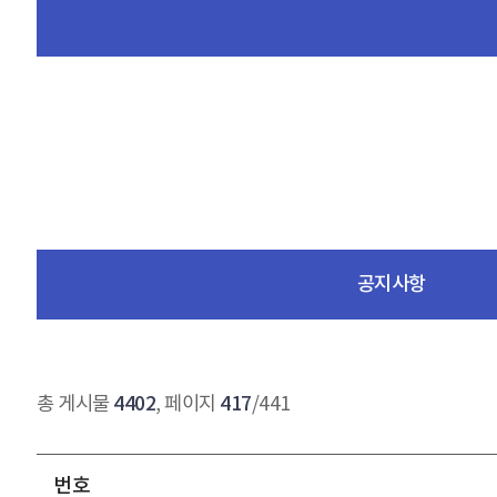
공지사항
4402
417
총 게시물
, 페이지
/441
번호