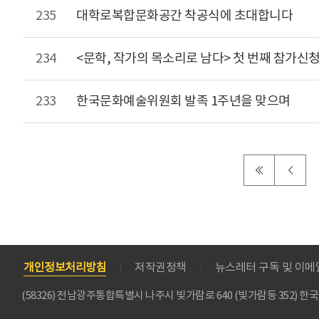
235
대학로복합문화공간 착공식에 초대합니다
234
<문학, 작가의 목소리로 남다> 첫 번째 참가신
233
한국문화예술위원회 발족 1주년을 맞으며
개인정보처리방침
저작권정책
뉴스레터 구독 및 이
(58326) 전남광주통합특별시 나주시 빛가람로 640 (빛가람동 352)