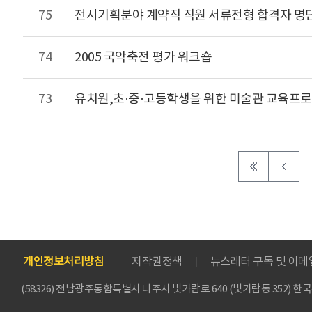
75
전시기획분야 계약직 직원 서류전형 합격자 명
74
2005 국악축전 평가 워크숍
73
유치원,초·중·고등학생을 위한 미술관 교육프
개인정보처리방침
저작권정책
뉴스레터 구독 및 이
(58326) 전남광주통합특별시 나주시 빛가람로 640 (빛가람동 352)