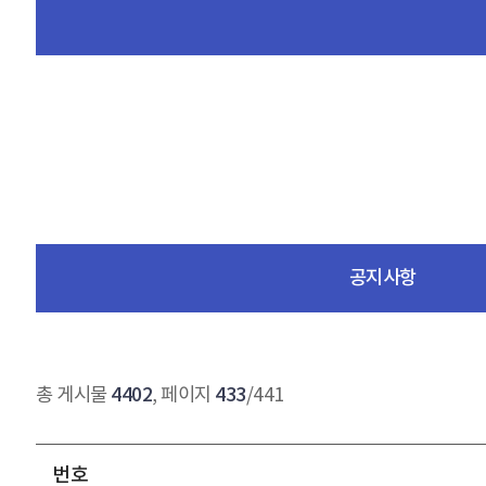
공지사항
4402
433
총 게시물
, 페이지
/441
번호