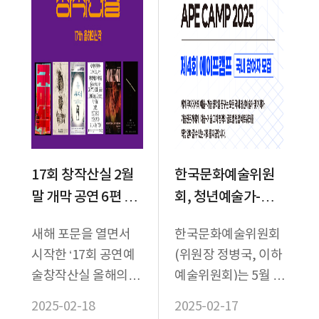
17회 창작산실 2월
한국문화예술위원
말 개막 공연 6편 패
회, 청년예술가-기술
러디, 다큐멘터리,
전문가 100인의 융
새해 포문을 열면서
한국문화예술위원회
옴니버스 등 다양한
복합 아이디어 경연
시작한 ‘17회 공연예
(위원장 정병국, 이하
형식의 실험 무대
<제4회 에이프캠프
술창작산실 올해의신
예술위원회)는 5월 25
> 국내 참여자 모집
작(이하 창작산실)’은
일(일)부터 27일(화)
2025-02-18
2025-02-17
31개 선정작 중 25개
서울에서 개최되는 <