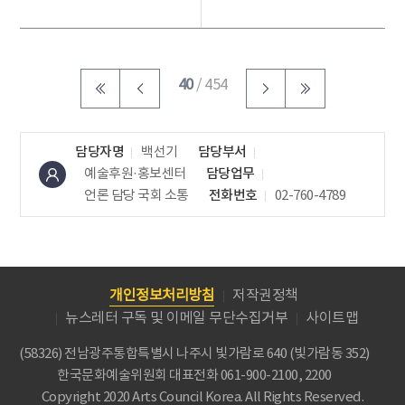
작품을 선보이고, ...
제4회 에이프캠프(...
40
/ 454
담당자명
백선기
담당부서
예술후원·홍보센터
담당업무
언론 담당
국회 소통
전화번호
02-760-4789
개인정보처리방침
저작권정책
뉴스레터 구독 및 이메일 무단수집거부
사이트맵
(58326) 전남광주통합특별시 나주시 빛가람로 640 (빛가람동 352)
한국문화예술위원회
대표전화 061-900-2100, 2200
Copyright 2020 Arts Council Korea. All Rights Reserved.