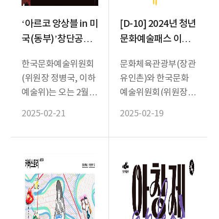
‘아르코 앙상블 in 미
[D-10] 2024년 청년
국(동부)’창단공연
문화예술패스 이용
개최
자라면? 2월 28일까
한국문화예술위원회
문화체육관광부(장관
지 잊지 말고, 사용하
(위원장 정병국, 이하
유인촌)와 한국문화
세요!
예술위)는 오는 2월
예술위원회(위원장
25일 오후 6시 30분
정병국)는 2024년 청
2025-02-21
2025-02-19
(현지시간) 미국 뉴욕
년문화예술패스 사용
에 위치한 갤러리 A...
기간이 오는 28일 만
료된다고...