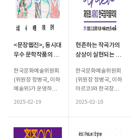
<문장웹진>, 동시대
현존하는 작곡가의
우수 문학작품의 산
상상이 실현되는 역
실
사적 순간, 대한민국
한국문화예술위원회
한국문화예술위원회
창작 관현악의 향연
(위원장 정병국, 이하
(위원장 정병국, 이하
예술위)가 운영하는
아르코)와 한국창작
온라인 문예지 <문장
음악제추진위원회(위
2025-02-19
2025-02-18
웹진>이 우수 문학작
원장 이건용, 이하 아
품을 독자들에게 선보
창제)가 주최하는 대
이는 대...
한민국의 ...