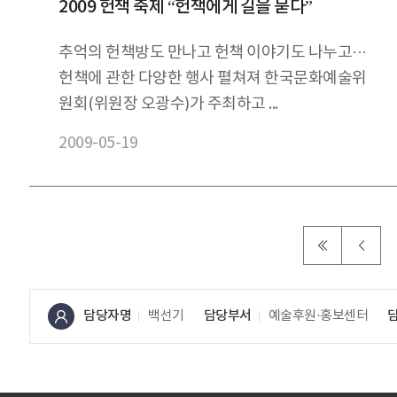
2009 헌책 축제 “헌책에게 길을 묻다”
추억의 헌책방도 만나고 헌책 이야기도 나누고···
헌책에 관한 다양한 행사 펼쳐져 한국문화예술위
원회(위원장 오광수)가 주최하고 ...
2009-05-19
담당자명
백선기
담당부서
예술후원·홍보센터