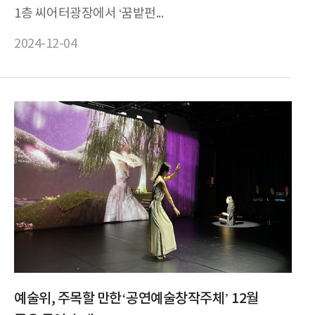
1층 씨어터광장에서 ‘꿈밭펀...
2024-12-04
예술위, 주목할 만한‘공연예술창작주체’ 12월