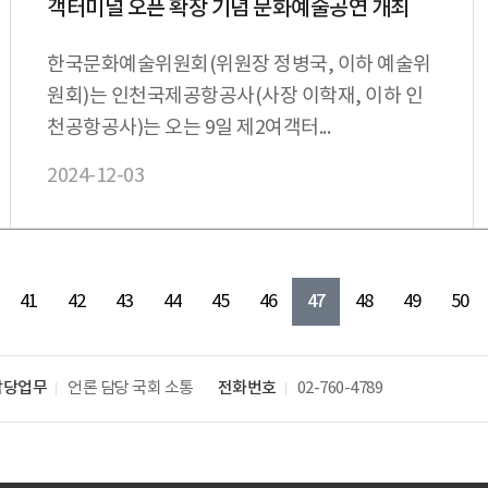
객터미널 오픈 확장 기념 문화예술공연 개최
한국문화예술위원회(위원장 정병국, 이하 예술위
원회)는 인천국제공항공사(사장 이학재, 이하 인
천공항공사)는 오는 9일 제2여객터...
2024-12-03
47
41
42
43
44
45
46
48
49
50
담당업무
언론 담당
국회 소통
전화번호
02-760-4789