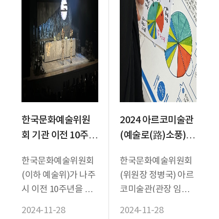
한국문화예술위원
2024 아르코미술관
회 기관 이전 10주년
(예술로(路)소풍)
기념 기획공연
《요리조리 아트 레
한국문화예술위원회
한국문화예술위원회
ARKO PICK, 11월
시피》어린이 전시
(이하 예술위)가 나주
(위원장 정병국) 아르
연극 <그때도 오늘
개최 우리 가족의 이
시 이전 10주년을 맞
코미술관(관장 임근
>, 클래식 <브람스
야기를 담은 예술 작
이해 진행하는 기획공
혜)은 2024년〈예술
2024-11-28
2024-11-28
& 슈만>, <갈라콘서
품을 맛봐요!
연 ARKO PICK의 11
로(路) 소풍> 세 번째