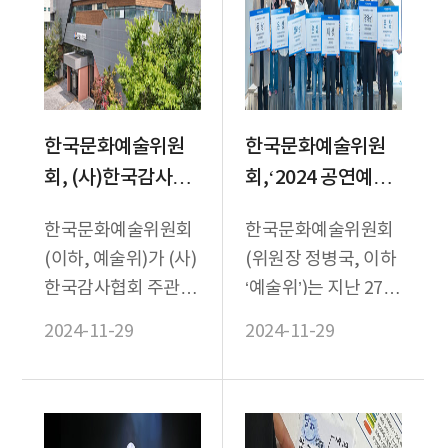
한국문화예술위원
한국문화예술위원
회, (사)한국감사협
회,‘2024 공연예술
회『2024 사회적가
연습공간 네트워킹
한국문화예술위원회
한국문화예술위원회
치실현기관상』우
데이 및 시상식’성황
(이하, 예술위)가 (사)
(위원장 정병국, 이하
수상 선정
리 개최
한국감사협회 주관
‘예술위’)는 지난 27일
‘2024 사회적가치실
과 28일 부산 해운대
2024-11-29
2024-11-29
현기관상’에서 우수상
신라스테이에서
을 수상하며, 투명하
‘2024년 공연예술
고 윤...
연...