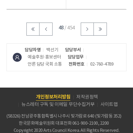
트> 성료
월 공연 연극 <그때...
어린이 작품전시회
《요리조...
48
/ 454
담당자명
백선기
담당부서
예술후원·홍보센터
담당업무
언론 담당
국회 소통
전화번호
02-760-4789
개인정보처리방침
저작권정책
뉴스레터 구독 및 이메일 무단수집거부
사이트맵
(58326) 전남광주통합특별시 나주시 빛가람로 640 (빛가람동 352)
한국문화예술위원회
대표전화 061-900-2100, 2200
Copyright 2020 Arts Council Korea. All Rights Reserved.