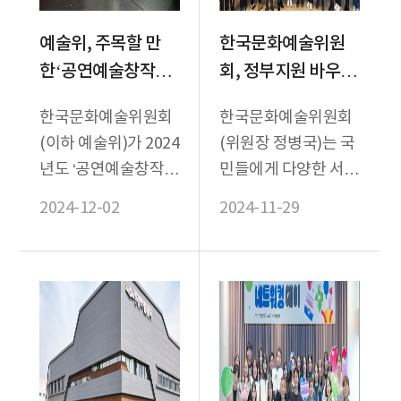
예술위, 주목할 만
한국문화예술위원
한‘공연예술창작주
회, 정부지원 바우처
체’ 12월 주요 공연
운영기관과 함께 <
한국문화예술위원회
한국문화예술위원회
소개
공공바우처 운영 협
(이하 예술위)가 2024
(위원장 정병국)는 국
의체> 발족
년도 ‘공연예술창작주
민들에게 다양한 서비
체지원사업’을 통해
스를 제공하는 정부지
2024-12-02
2024-11-29
진행하는 12월 주요
원 바우처 운영 기관
공연을 공개했다.
과 함께 11월 28일
(목),...