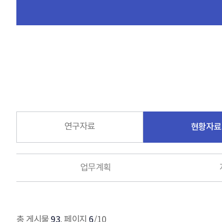
연구자료
현황자료
업무계획
93
6
총 게시물
, 페이지
/10