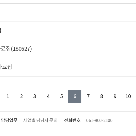
집
집(180627)
자료집
6
1
2
3
4
5
7
8
9
10
담당업무
사업별 담당자 문의
전화번호
061-900-2100