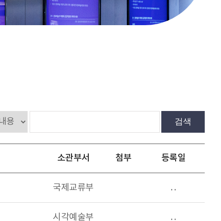
검색
소관부서
첨부
등록일
국제교류부
. .
시각예술부
. .