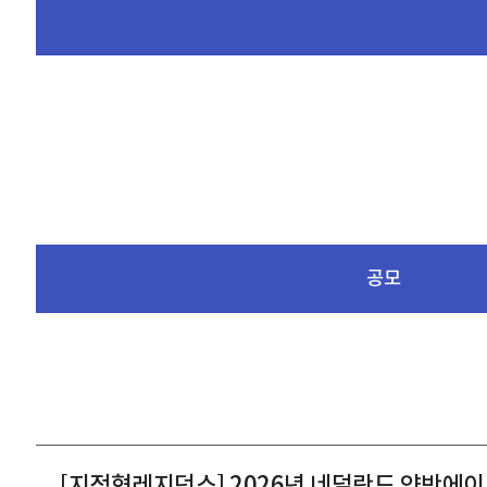
공모
[지정형레지던스] 2026년 네덜란드 얀반에이크 