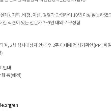
(설계)․기획․비평․이론․경영과 관련하여 10년 이상 활동하였
대한 식견이 있는 전문가 7~9인 내외로 구성함
며, 2차 심사대상자 안내 후 2주 이내에 전시기획안(PPT파
정)
표 안내
4월 중(예정)
le.org/en