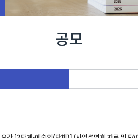
공모
요강 [2단계-예술인(단체)] (사업설명회 자료 및 FA